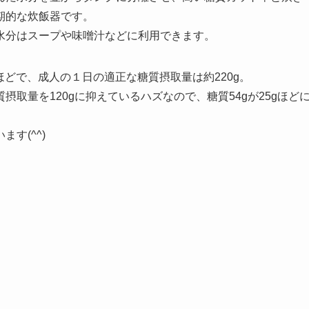
期的な炊飯器です。
水分はスープや味噌汁などに利用できます。
gほどで、成人の１日の適正な糖質摂取量は約220g。
取量を120gに抑えているハズなので、糖質54gが25gほど
す(^^)