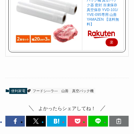
パック機 真空パッ
ク器 密封 冷凍保存
真空保存 YVD-101/
YVE-095専用 山善
YAMAZEN 【送料無
料】
楽
天
で
購
入
便利家電
フードシ―ラ―
山善
真空パック機
よかったらシェアしてね！