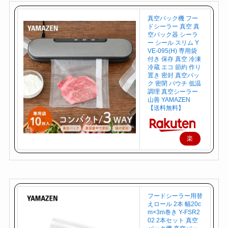
真空パック機 フー
ドシーラー 真空 真
空パック器 シーラ
ー シール スリム Y
VE-095(H) 専用袋
付き 保存 真空 冷凍
冷蔵 エコ 節約 作り
置き 密封 真空パッ
ク 密閉 パウチ 低温
調理 真空シーラー
山善 YAMAZEN
【送料無料】
楽
天
で
購
入
フードシーラー用替
えロール 2本 幅20c
m×3m巻き Y-FSR2
02 2本セット 真空