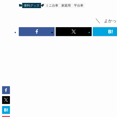
便利グッズ
ミニ台車
家庭用
平台車
よかっ