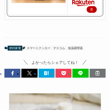
楽
天
で
購
入
便利家電
スマートクッカー
テスコム
低温調理器
よかったらシェアしてね！