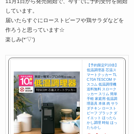
11月1日から発売開始で、今すでに予約受付を開始
しています。
届いたらすぐにローストビーフや鶏サラダなどを
作ろうと思っています☆
楽しみ(*’▽’)
【予約限定P10倍】
低温調理器 芯温ス
マートクッカー TL
C70A TESCOM テ
スコム 低温調理機
送料無料 スローク
ッカー スリム 簡単
手軽 家庭用 低温調
理器具 本体 肉 サラ
ダチキン ロースト
ビーフ ブラック ダ
イエット ほったら
かし調理 時短 ほっ
たらかし