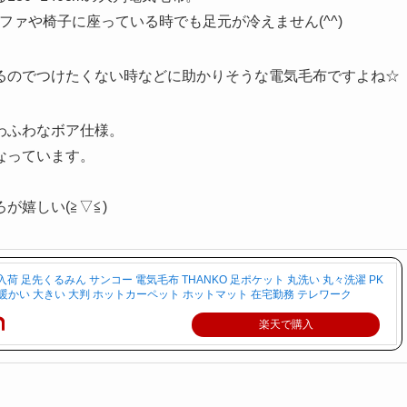
ファや椅子に座っている時でも足元が冷えません(^^)
るのでつけたくない時などに助かりそうな電気毛布ですよね☆
わふわなボア仕様。
なっています。
嬉しい(≧▽≦)
荷 足先くるみん サンコー 電気毛布 THANKO 足ポケット 丸洗い 丸々洗濯 PK
元 暖かい 大きい 大判 ホットカーペット ホットマット 在宅勤務 テレワーク
楽天で購入