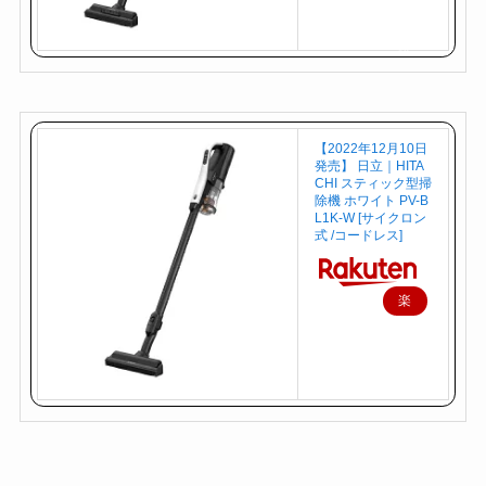
で
購
入
【2022年12月10日
発売】 日立｜HITA
CHI スティック型掃
除機 ホワイト PV-B
L1K-W [サイクロン
式 /コードレス]
楽
天
で
購
入