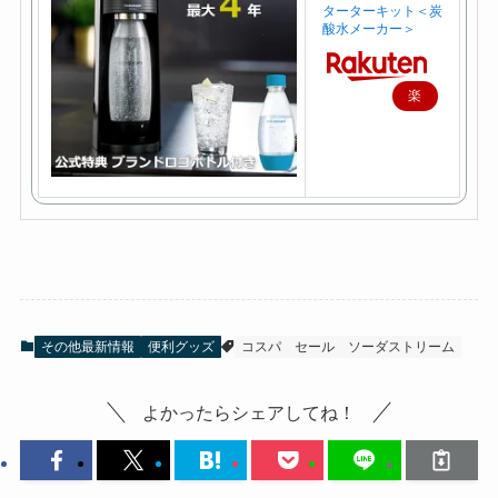
ターターキット＜炭
酸水メーカー＞
楽
天
で
購
入
その他最新情報
便利グッズ
コスパ
セール
ソーダストリーム
よかったらシェアしてね！