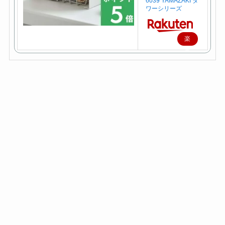
6039 YAMAZAKI タ
ワーシリーズ
楽
天
で
購
入