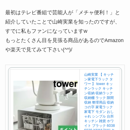
最初はテレビ番組で芸能人が「メチャ便利！」と
紹介していたことで山崎実業を知ったのですが、
すでに私もファンになっていますw
もっとたくさん目を見張る商品があるのでAmazon
や楽天で見てみて下さい(^^)/
山崎実業 【 キッチ
ン家電下ラック タ
ワー 】 tower キッ
チンラック キッチ
ン収納 収納ラック
収納棚 ラック 隙間
収納 整理用品 収納
コの字 家電ラック
家電下 モダン おし
ゃれ シンプル 台所
キッチン 雑貨 ホワ
イト ブラック 6038