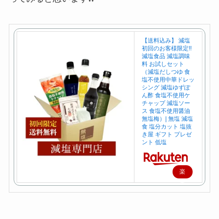
【送料込み】 減塩
初回のお客様限定!!
減塩食品 減塩調味
料 お試しセット
（減塩だしつゆ 食
塩不使用中華ドレッ
シング 減塩ゆずぽ
ん酢 食塩不使用ケ
チャップ 減塩ソー
ス 食塩不使用醤油
無塩梅）| 無塩 減塩
食 塩分カット 塩抜
き屋 ギフト プレゼ
ント 低塩
楽
天
で
購