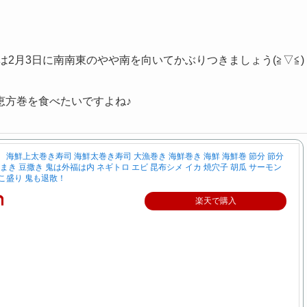
は2月3日に南南東のやや南を向いてかぶりつきましょう(≧▽≦)
恵方巻を食べたいですよね♪
 海鮮上太巻き寿司 海鮮太巻き寿司 大漁巻き 海鮮巻き 海鮮 海鮮巻 節分 節分
豆まき 豆撒き 鬼は外福は内 ネギトロ エビ 昆布シメ イカ 焼穴子 胡瓜 サーモン
こ盛り 鬼も退散！
楽天で購入