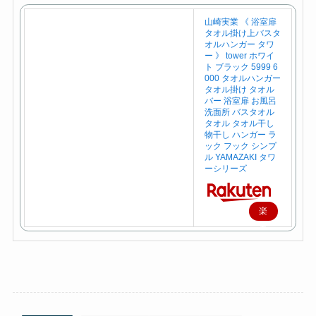
山崎実業 《 浴室扉
タオル掛け上バスタ
オルハンガー タワ
ー 》 tower ホワイ
ト ブラック 5999 6
000 タオルハンガー
タオル掛け タオル
バー 浴室扉 お風呂
洗面所 バスタオル
タオル タオル干し
物干し ハンガー ラ
ック フック シンプ
ル YAMAZAKI タワ
ーシリーズ
楽
天
で
購
入