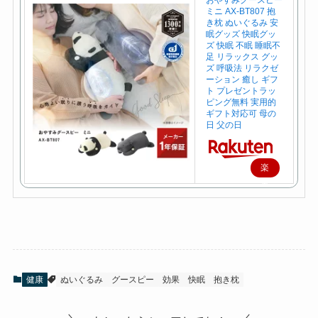
おやすみグースピー
ミニ AX-BT807 抱
き枕 ぬいぐるみ 安
眠グッズ 快眠グッ
ズ 快眠 不眠 睡眠不
足 リラックス グッ
ズ 呼吸法 リラクゼ
ーション 癒し ギフ
ト プレゼントラッ
ピング無料 実用的
ギフト対応可 母の
日 父の日
楽
天
で
購
入
健康
ぬいぐるみ
グースピー
効果
快眠
抱き枕