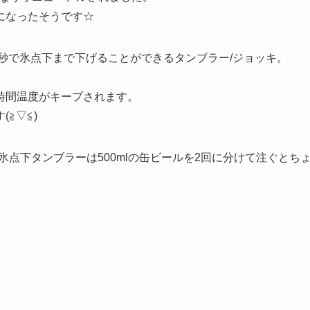
になったそうです☆
0秒で氷点下まで下げることができるタンブラー/ジョッキ。
時間温度がキープされます。
≧▽≦)
、氷点下タンブラーは500mlの缶ビールを2回に分けて注ぐとち