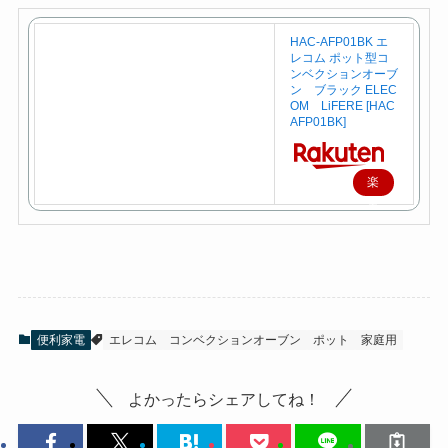
HAC-AFP01BK エ
レコム ポット型コ
ンベクションオーブ
ン ブラック ELEC
OM LiFERE [HAC
AFP01BK]
楽
天
で
購
入
便利家電
エレコム
コンベクションオーブン
ポット
家庭用
よかったらシェアしてね！