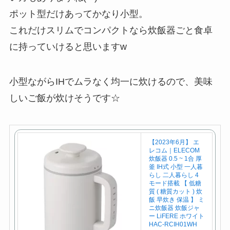
ポット型だけあってかなり小型。
これだけスリムでコンパクトなら炊飯器ごと食卓
に持っていけると思いますw
小型ながらIHでムラなく均一に炊けるので、美味
しいご飯が炊けそうです☆
【2023年6月】 エ
レコム｜ELECOM
炊飯器 0.5 ~ 1合 厚
釜 IH式 小型 一人暮
らし 二人暮らし 4
モード搭載 【 低糖
質 ( 糖質カット ) 炊
飯 早炊き 保温 】 ミ
ニ炊飯器 炊飯ジャ
ー LiFERE ホワイト
HAC-RCIH01WH