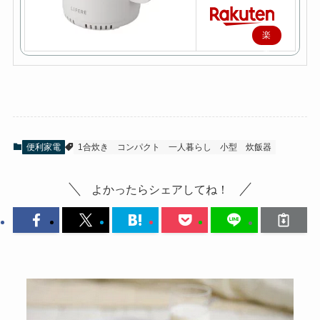
楽
天
で
購
入
便利家電
1合炊き
コンパクト
一人暮らし
小型
炊飯器
よかったらシェアしてね！