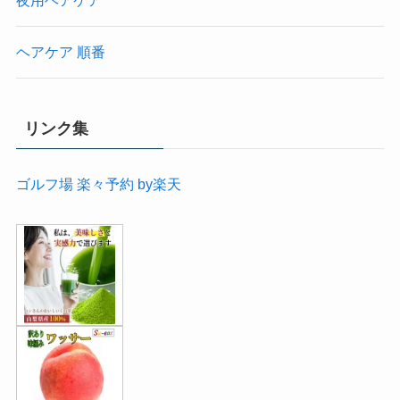
夜用ヘアケア
ヘアケア 順番
リンク集
ゴルフ場 楽々予約 by楽天