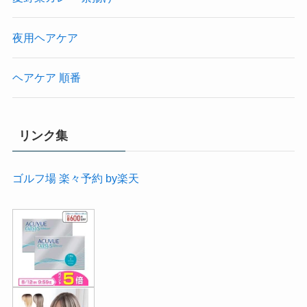
夜用ヘアケア
ヘアケア 順番
リンク集
ゴルフ場 楽々予約 by楽天