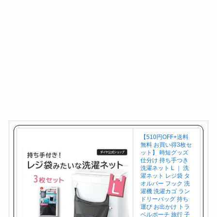
【510円OFF+送料
無料 お買い得3枚セ
ット】 時短グッズ
仕分け 持ち手つき
洗濯ネット L ｜ 洗
濯ネット レジ袋 タ
オルバー フック 洗
濯機 洗濯カゴ ラン
ドリーバッグ 持ち
運び お出かけ トラ
ベルポーチ 旅行 子