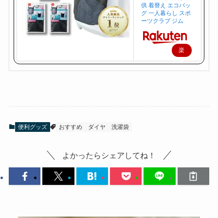
供 着替え エコバッ
グ 一人暮らし スポ
ーツクラブ ジム
楽
天
で
購
入
便利グッズ
おすすめ
ダイヤ
洗濯袋
よかったらシェアしてね！