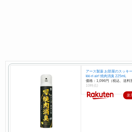
アース製薬 お部屋のスッキーリ
kki-ri air! 焼肉消臭 225mL
価格：1,096円（税込、送料別
10時点)
楽