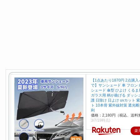
【1点あたり1870円 2点購
で】サンシェード 車 フロン
シェード 傘型 ひよけ くるま
ガラス用 柄が曲げる ダッシ
護 日除け 日よけ uvカット 
ト 10本骨 紫外線対策 遮光断
利
価格：2,180円（税込、送料
3/7/19時点)
楽