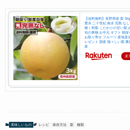
【送料無料】長野県産 梨 3kg
豊水 二十世紀 南水 完熟 な
種｜和梨 こだわりの甘い梨 
旬の果物 お中元 ギフト 朝
お取り寄せ フルーツ 産地直送
レゼント 国産 瑞々しい梨 農
産
楽
美味しいもの
レシピ
保存方法
梨
種類