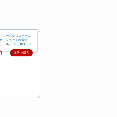
BA コードレススチーム
ンガーショット機能付
ール TA-FDX960-K
楽天で購入