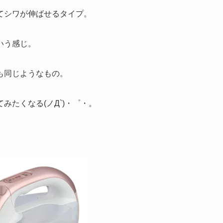
てシワが伸ばせるタイプ。
いう感じ。
も同じようなもの。
たくなる(ノД`)・゜・。