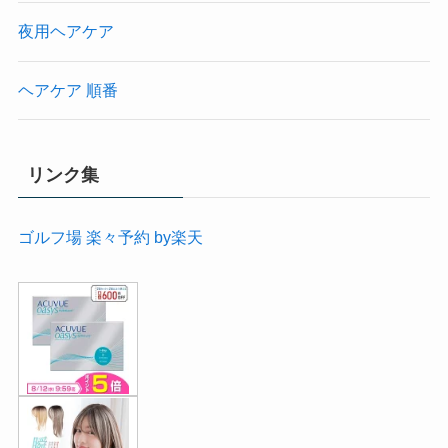
夜用ヘアケア
ヘアケア 順番
リンク集
ゴルフ場 楽々予約 by楽天