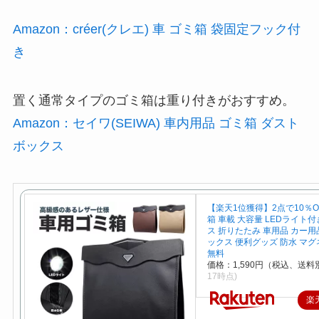
Amazon：créer(クレエ) 車 ゴミ箱 袋固定フック付
き
置く通常タイプのゴミ箱は重り付きがおすすめ。
Amazon：セイワ(SEIWA) 車内用品 ゴミ箱 ダスト
ボックス
【楽天1位獲得】2点で10％OF
箱 車載 大容量 LEDライト付
ス 折りたたみ 車用品 カー用
ックス 便利グッズ 防水 マグ
無料
価格：1,590円（税込、送料別
17時点)
楽