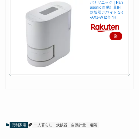
パナソニック｜Pan
asonic 自動計量IH
炊飯器 ホワイト SR
-AX1-W [2合 /IH]
楽
天
で
購
入
便利家電
一人暮らし
炊飯器
自動計量
遠隔