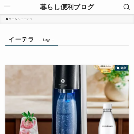
暮らし便利ブログ
ホーム
イーテラ
イーテラ
– tag –
健康