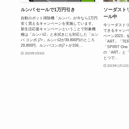
ルンバ セールで1万円引き
ソーダストリ
ール中
自動ロボット掃除機「ルンバ」が今なら1万円
安く買えるキャンペーンを実施しています。
今ソーダストリー
新生活応援キャンペーンということで対象機
できるキャン
種は「ルンバi2」と水拭きにも対応した「ルン
ペーン2023
バ コンボ j7+」ルンバi2が39,800円のところ
「ART」「TER
29,800円、ルンバコンボj7＋が159,...
「SPIRIT O
の「ART」と
2023年3月6日
とつで...
2023年1月12日