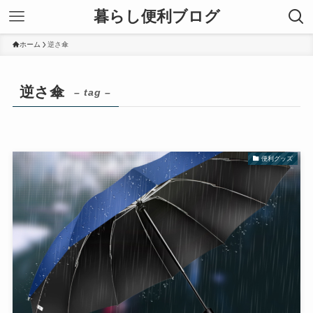
暮らし便利ブログ
ホーム
逆さ傘
逆さ傘
– tag –
便利グッズ