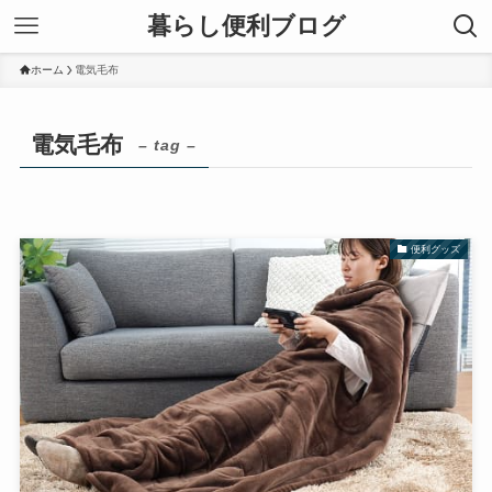
暮らし便利ブログ
ホーム
電気毛布
電気毛布
– tag –
便利グッズ