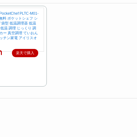
ketChef PLTC-M01-
料無料 ポケットシェフ シ
hef 袋型 低温調理器 低温
低温 調理 じっくり 調
カー 真空調理 ていおん
ッチン家電 アイリスオ
楽天で購入