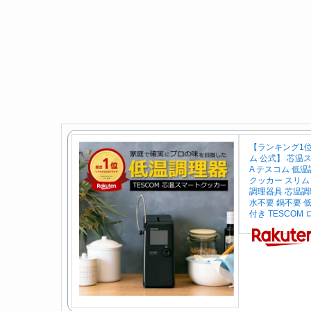
【ランキング1位
ム 公式】 芯温ス
A テスコム 低
クッカー スリム 
調理器具 芯温調
水不要 鍋不要 
付き TESCOM