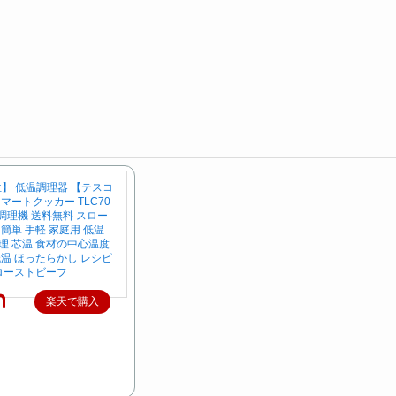
】 低温調理器 【テスコ
マートクッカー TLC70
温調理機 送料無料 スロー
簡単 手軽 家庭用 低温
理 芯温 食材の中心温度
低温 ほったらかし レシピ
 ローストビーフ
楽天で購入