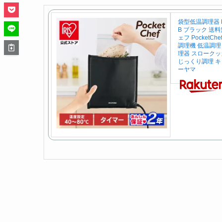
袋型低温調理器 Poc
B ブラック 送
ェフ PocketC
調理機 低温調理 
理器 スロークッ
じっくり調理 キ
ーヤマ