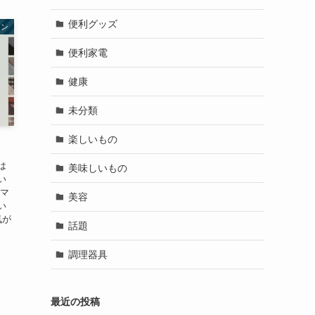
便利グッズ
ョン
便利家電
健康
未分類
楽しいもの
は
美味しいもの
い
スマ
美容
い
気が
話題
調理器具
最近の投稿