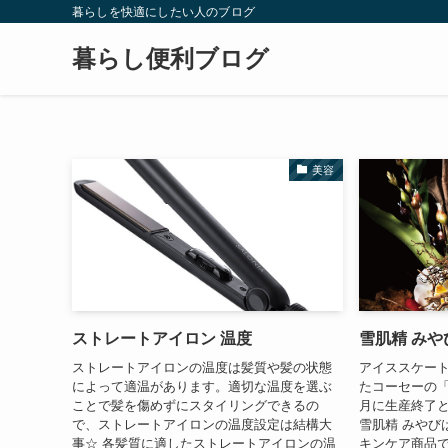
暮らしを快適にしたい人のブログ
暮らし便利ブログ
美容
ストレートアイロン 温度
雪肌精 みや
ストレートアイロンの温度は髪質や髪の状態
アイススケート
によって適温があります。適切な温度を選ぶ
たコーセーの「
ことで髪を傷めずにスタイリングできるの
月に生産終了と
で、ストレートアイロンの温度設定は結構大
雪肌精 みやび
事☆ 各髪質に適したストレートアイロンの温
キンケア商品で