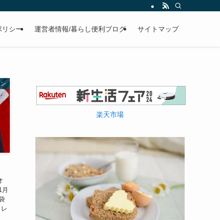
ポリシー
運営者情報/暮らし便利ブログ
サイトマップ
ョン
楽天市場
オ
1月
袋
ャレ
、