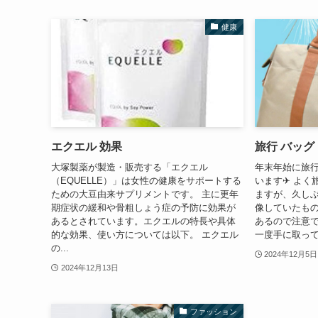
健康
エクエル 効果
旅行 バッグ
大塚製薬が製造・販売する「エクエル
年末年始に旅
（EQUELLE）」は女性の健康をサポートする
います✈ よく
ための大豆由来サプリメントです。 主に更年
ますが、久し
期症状の緩和や骨粗しょう症の予防に効果が
像していたも
あるとされています。エクエルの特長や具体
あるので注意で
的な効果、使い方については以下。 エクエル
一度手に取ってみ
の...
2024年12月5日
2024年12月13日
ファッション