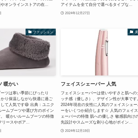
やオンラインストアの在...
アイテムを全て自分で選べるタイプな...
日
2024年12月27日
ファッション
 暖かい
フェイスシェーバー 人気
ブーツは寒い季節にぴったり
フェイスシェーバーは使いやすさと肌への
っかり保温しながら快適に過ご
ッチ感（優しさ）、デザイン性が大事です
して人気です😄 出典：ユニク
2024年現在の女性に人気のフェイスシェー
ルームブーツや選び方のポイン
ーをいくつか紹介します☆ 人気のフェイ
。 暖かいルームブーツの特徴
ェーバーの特徴 肌への優しさ 敏感肌向け
リースやボア...
先設計やスムーズな剃り心地がポイン...
日
2024年12月19日