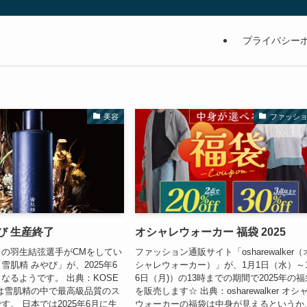
プライバシー
美容
ファッシ
び 生産終了
オシャレウォーカー 福袋 2025
の羽生結弦選手がCMをしてい
ファッション通販サイト「osharewalker（
雪肌精 みやび」が、2025年6
シャレウォーカー）」が、1月1日（水）～
なるようです。 出典：KOSE
6日（月)）の13時までの期間で2025年の福
は雪肌精の中で最高級品質のス
を販売します☆ 出典：osharewalker オシ
す。 日本では2025年6月に生
ウォーカーの福袋は中身が見えるというか