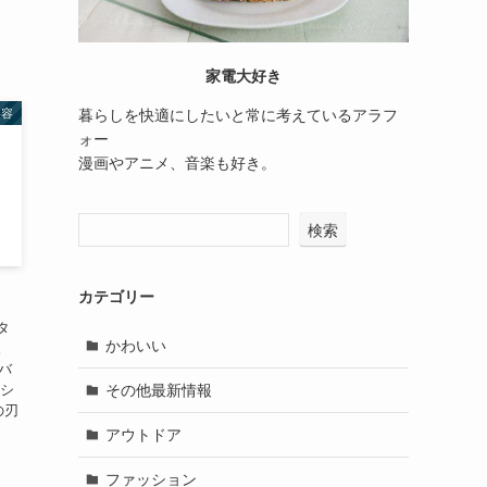
家電大好き
美容
暮らしを快適にしたいと常に考えているアラフ
ォー
漫画やアニメ、音楽も好き。
検索
カテゴリー
タ
かわいい
。
バ
その他最新情報
スシ
の刃
アウトドア
ファッション