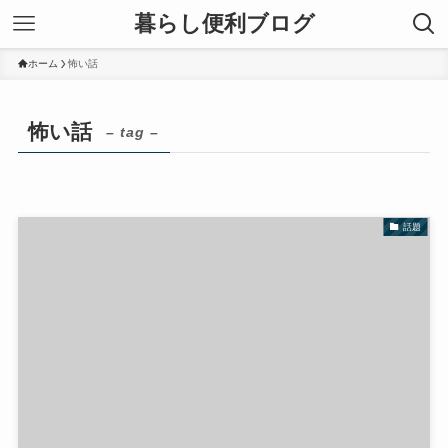
暮らし便利ブログ
ホーム
怖い話
怖い話
– tag –
話題